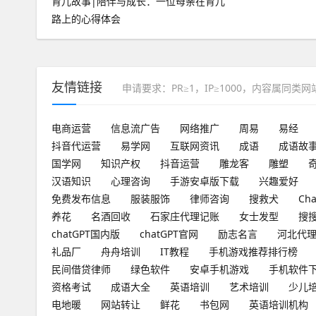
育儿故事|陪伴与成长：一位母亲在育儿
路上的心得体会
友情链接
申请要求：PR≥1，IP≥1000，内容属同类
电商运营
信息流广告
网络推广
周易
易经
抖音代运营
易学网
互联网资讯
成语
成语故
国学网
知识产权
抖音运营
雕龙客
雕塑
汉语知识
心理咨询
手游安卓版下载
兴趣爱好
免费发布信息
服装服饰
律师咨询
搜救犬
Ch
养花
名酒回收
石家庄代理记账
女士发型
搜
chatGPT国内版
chatGPT官网
励志名言
河北代
礼品厂
舟舟培训
IT教程
手机游戏推荐排行榜
民间借贷律师
绿色软件
安卓手机游戏
手机软件
资格考试
成语大全
英语培训
艺术培训
少儿
电地暖
网站转让
鲜花
书包网
英语培训机构