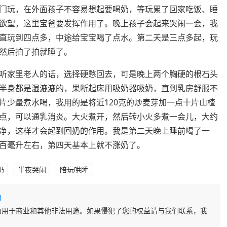
门玩，在外面孩子不容易想起要喝奶，等玩累了回家吃饭、睡
欲望，这里宝爸要发挥作用了。晚上孩子会起来哭闹一会，我
直玩到四点多，中途给宝宝喝了点水。第二天是三点多起，玩
然后拍了拍就睡了。
听家里老人的话，选择硬憋回去，可是晚上两个胸硬的根石头
半身都是湿漉漉的，果断起床用吸奶器吸奶，直到乳房舒服不
片少量煮水喝，我用的是将近120克的炒麦芽加一点十片山楂
点，可以通乳消炎。大火煮开，然后转小火多煮一会儿，大约
净，这样才会起到回奶的作用。我是第二天晚上睡前喝了一
百毫升左右，第四天基本上就不涨奶了。
奶
半夜哭闹
陪玩哄睡
l
勿用于商业和其他非法用途。如果侵犯了您的权益请与我们联系，我