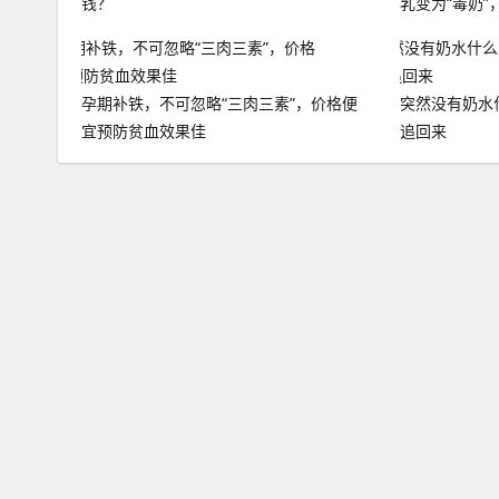
钱？
乳变为“毒奶”
孕期补铁，不可忽略“三肉三素”，价格便
突然没有奶水
宜预防贫血效果佳
追回来