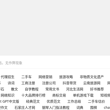
网站，无作弊现象
代理招生
二手车
网络营销
旅游攻略
非物质文化遗产
事
诗词
工商注册
注册公司
抖音带货
云南旅游网
奇石
散文
自学教程
常用文书
河北生活网
好书推荐
网络知识
十大品牌排行榜
商标交易
单机游戏下载
短视
at GPT中文版
经典范文
优质范文
工作总结
二手车估价
搜作文
石家庄人才网
钢琴入门指法教程
词典
围棋
cha