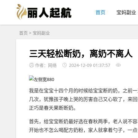
首页
宝妈副业
首页
>
宝妈副业
三天轻松断奶，离奶不离人
作者：网络
2024-12-09 01:37:57
我是在宝宝十四个月的时候给宝宝断的奶，之前一
几次，犹豫孩子晚上哭的厉害自己又心软了，来回
正巧是春天果断断奶。
首先，给宝宝断奶最好选在春秋两季，老人说不容
开始也不怎么喝配方奶粉，家人就拿着勺子，一点