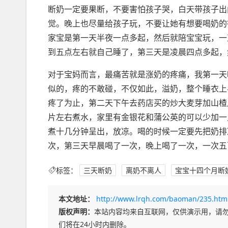
断奶一定要果断，不要害怕孩子哭，白天带孩子出
觉。晚上也尽量给孩子玩，不要让她有想要喝奶的
家宝是第一天半夜一点多起，然后就陪宝宝玩，一
到五点左右就自己睡了，第三天是凌晨四点多起，
对于宝妈而言，最痛苦就是涨奶的疼痛，我第一天
似的，疼的不敢碰，不仅如此，溢奶，整个睡衣上
疼了为止，第二天下午去药店买的炒大麦芽加山楂
片左右煮水，家里有金银花和蒲公英的可以少加一
煮十几分钟呈出，放凉。喝的时候一定要先把奶排
次，第三天早晨喝了一次，晚上喝了一次，一次五
标签：
三天断奶
离奶不离人
宝宝十四个月断
本文地址：
http://www.lrqh.com/baoman/235.htm
版权声明：
本站内容均来自互联网，仅供演示用，请
们将在24小时内删除。