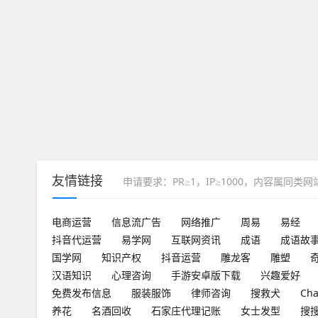
友情链接
申请要求：PR≥1，IP≥1000，内容属同类
电商运营
信息流广告
网络推广
周易
易经
抖音代运营
易学网
互联网资讯
成语
成语故
国学网
知识产权
抖音运营
雕龙客
雕塑
汉语知识
心理咨询
手游安卓版下载
兴趣爱好
免费发布信息
服装服饰
律师咨询
搜救犬
Ch
养花
名酒回收
石家庄代理记账
女士发型
搜